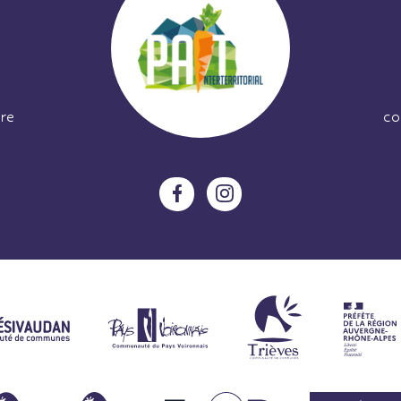
re
co