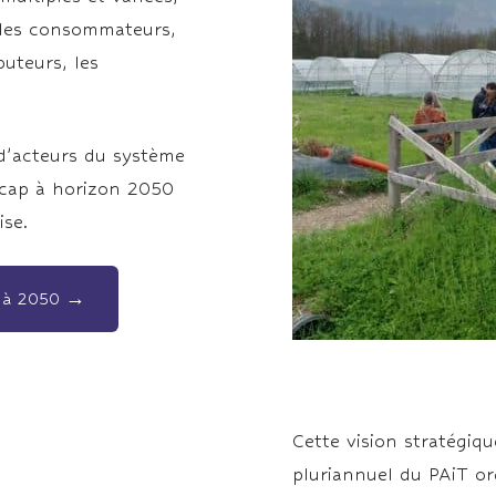
t les consommateurs,
buteurs, les
 d’acteurs du système
n cap à horizon 2050
ise.
ue à 2050 →
Cette vision stratégiq
pluriannuel du PAiT or