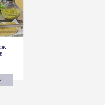
ION
E
S