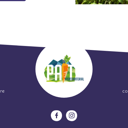
re
co