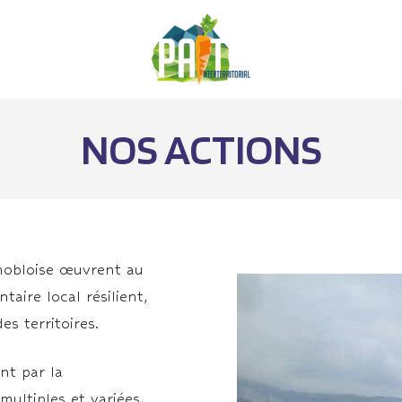
NOS ACTIONS
nobloise œuvrent au
aire local résilient,
s territoires.
nt par la
multiples et variées,