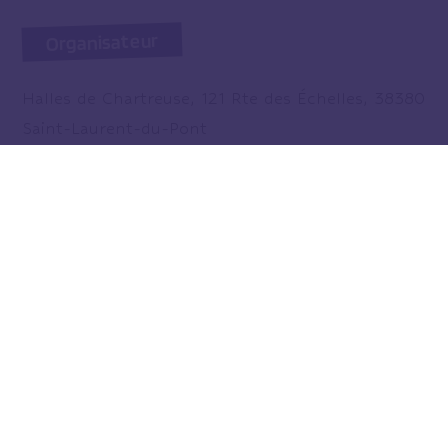
Organisateur
Halles de Chartreuse, 121 Rte des Échelles, 38380
Saint-Laurent-du-Pont