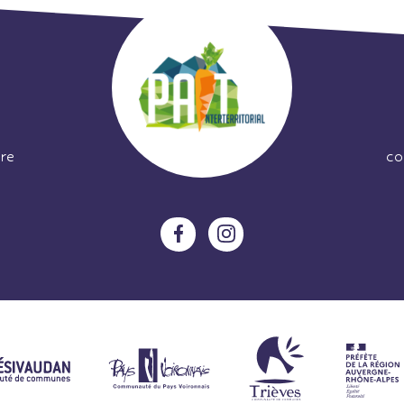
re
co