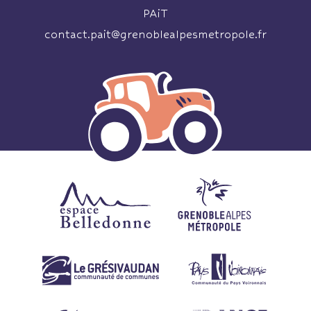
PAiT
contact.pait@grenoblealpesmetropole.fr