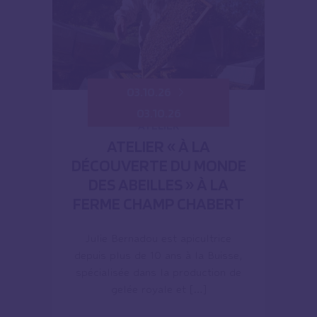
03.10.26
03.10.26
ATELIER
ATELIER « À LA
DÉCOUVERTE DU MONDE
DES ABEILLES » À LA
FERME CHAMP CHABERT
Julie Bernadou est apicultrice
depuis plus de 10 ans à la Buisse,
spécialisée dans la production de
gelée royale et […]