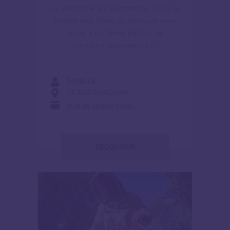
Le dimanche 27 septembre 2026 le
comité des fêtes du Versoud vous
invite à sa 5eme édition de
Parcours gourmand […]
FAMILLE
CC GRÉSIVAUDAN
SUR RÉSERVATION
DÉCOUVRIR