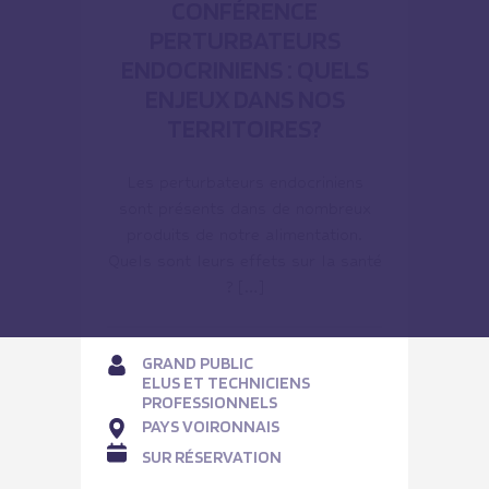
CONFÉRENCE
PERTURBATEURS
ENDOCRINIENS : QUELS
ENJEUX DANS NOS
TERRITOIRES?
Les perturbateurs endocriniens
sont présents dans de nombreux
produits de notre alimentation.
Quels sont leurs effets sur la santé
? […]
GRAND PUBLIC
ELUS ET TECHNICIENS
PROFESSIONNELS
PAYS VOIRONNAIS
SUR RÉSERVATION