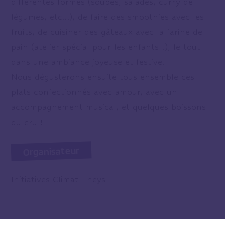
différentes formes (soupes, salades, curry de
légumes, etc…), de faire des smoothies avec les
fruits, de cuisiner des gâteaux avec la farine de
pain (atelier spécial pour les enfants !), le tout
dans une ambiance joyeuse et festive.
Nous dégusterons ensuite tous ensemble ces
plats confectionnés avec amour, avec un
accompagnement musical, et quelques boissons
du cru !
Organisateur
Initiatives Climat Theys