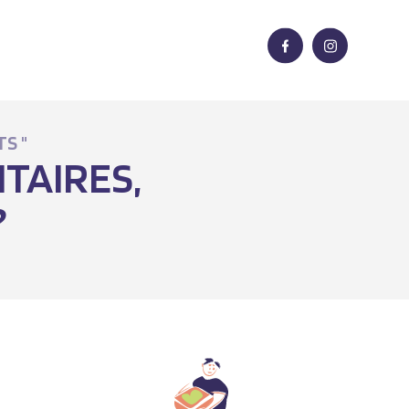
TS "
TAIRES,
?