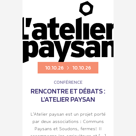
10.10.26
10.10.26
CONFÉRENCE
RENCONTRE ET DÉBATS :
L’ATELIER PAYSAN
L’Atelier paysan est un projet porté
par deux associations : Communs
Paysans et Soudons, fermes! Il
accompagne les agriculteurs et […]