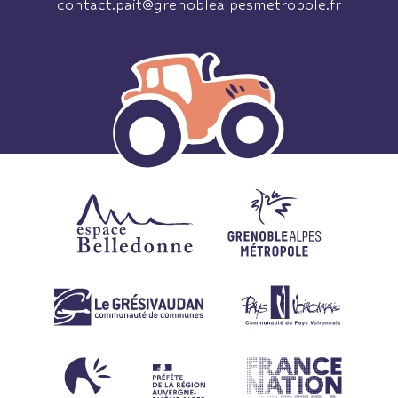
contact.pait@grenoblealpesmetropole.fr