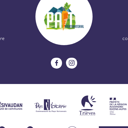
re
co