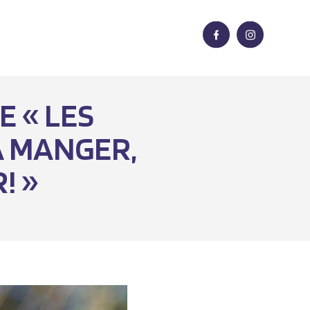
E « LES
À MANGER,
! »