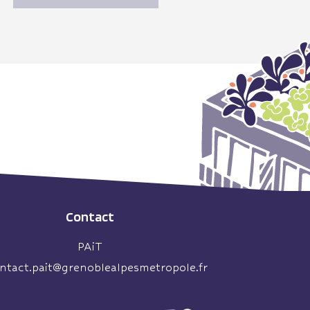
Contact
PAiT
ntact.pait@grenoblealpesmetropole.fr