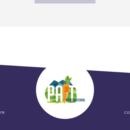
re
co