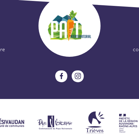
re
co