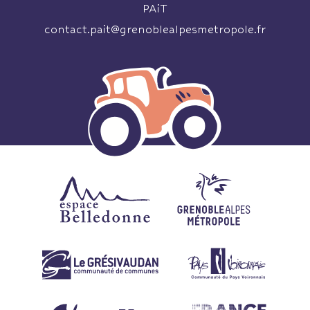
PAiT
contact.pait@grenoblealpesmetropole.fr