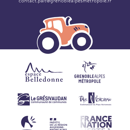
contact.pait@grenoblealpesmetropole.fr