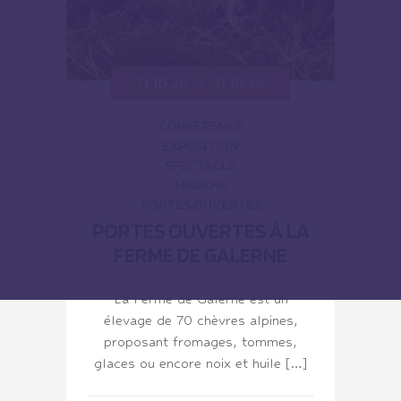
11.10.26
11.10.26
CONFÉRENCE
EXPOSITION
SPECTACLE
MARCHÉ
PORTES OUVERTES
PORTES OUVERTES À LA
FERME DE GALERNE
La Ferme de Galerne est un
élevage de 70 chèvres alpines,
proposant fromages, tommes,
glaces ou encore noix et huile […]