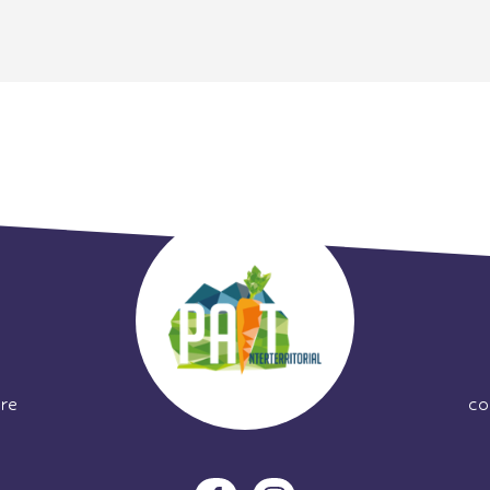
re
co