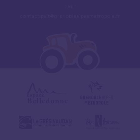
PAiT
contact.pait@grenoblealpesmetropole.fr