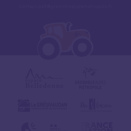
contact.pait@grenoblealpesmetropole.fr