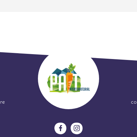
re
co