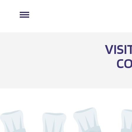
VISI
CO