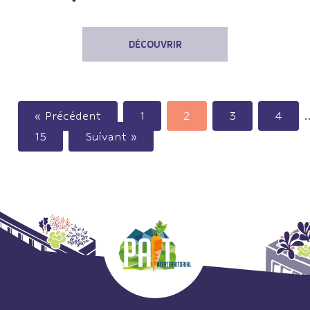
DÉCOUVRIR
« Précédent
1
2
3
4
15
Suivant »