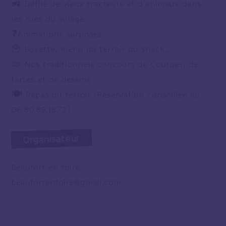
🚜 Défilé de vieux tracteurs et d’animaux dans
les rues du village
❓️Animations surprises…
🍟 Buvette, menu du terroir ou snack…
🫓 Nos traditionnels concours de Courges, de
tartes et de dessins
🍽 Repas du terroir (Réservation conseillée au
06.80.89.18.72)
Organisateur
Beaufort en foire
beaufortenfoire@gmail.com